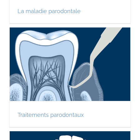
La maladie parodontale
Traitements parodontaux