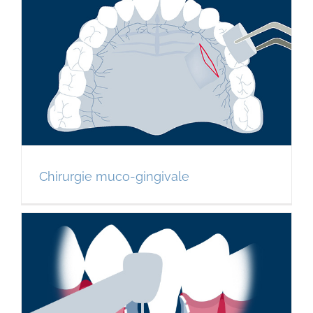
Chirurgie muco-gingivale