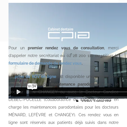
Pour un
premier rendez vous de consultation
, merci
d’appeler notre secrétariat au 02 28 200 110 ou utiliser le
formulaire de demande de rendez vous
.
La
prise de RDV en ligne
est disponible uniquement pour
un rendez vous de
maintenance parodontale
avec le
Docteur Rémi CHANGEY ou avec le Docteur Candice
DEBEC-PUCELLE (collaboratrice du cabinet, prenant en
charge les maintenances parodontales pour les docteurs
MÉNARD, LEFÈVRE et CHANGEY). Ces rendez vous en
ligne sont réservés aux patients déjà suivis dans notre